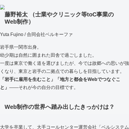
to
藤野裕太
（士業やクリニック等toC事業の
Web制作）
Yuta Fujino
/ 合同会社ベルキーファ
岩手県一関市出身。
幼少期は自然に囲まれた田舎で過ごしました。
一度は東京で働く道を選びましたが、今では故郷への思いが強
くなり、東京と岩手の二拠点での暮らしを目指しています。
「岩手に雇用を生むこと」「地方と都会をWebでつなぐこ
と」
——それが今の自分の目標です。
Web制作の世界へ踏み出したきっかけは？
大学を卒業して、大手コールセンター運営会社「ベルシステム