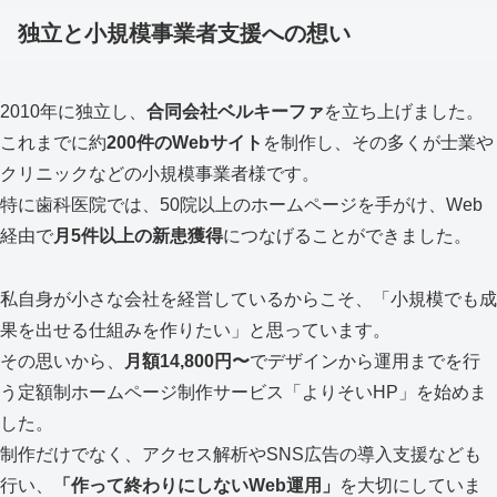
独立と小規模事業者支援への想い
2010年に独立し、
合同会社ベルキーファ
を立ち上げました。
これまでに約
200件のWebサイト
を制作し、その多くが士業や
クリニックなどの小規模事業者様です。
特に歯科医院では、50院以上のホームページを手がけ、Web
経由で
月5件以上の新患獲得
につなげることができました。
私自身が小さな会社を経営しているからこそ、「小規模でも成
果を出せる仕組みを作りたい」と思っています。
その思いから、
月額14,800円〜
でデザインから運用までを行
う定額制ホームページ制作サービス「よりそいHP」を始めま
した。
制作だけでなく、アクセス解析やSNS広告の導入支援なども
行い、
「作って終わりにしないWeb運用」
を大切にしていま